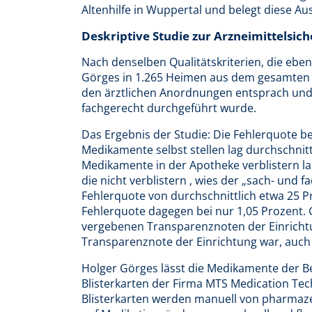
Altenhilfe in Wuppertal und belegt diese Au
Deskriptive Studie zur Arzneimittelsich
Nach denselben Qualitätskriterien, die ebe
Görges in 1.265 Heimen aus dem gesamten
den ärztlichen Anordnungen entsprach un
fachgerecht durchgeführt wurde.
Das Ergebnis der Studie: Die Fehlerquote 
Medikamente selbst stellen lag durchschnittl
Medikamente in der Apotheke verblistern las
die nicht verblistern , wies der „sach- un
Fehlerquote von durchschnittlich etwa 25 Pro
Fehlerquote dagegen bei nur 1,05 Prozent. 
vergebenen Transparenznoten der Einrichtu
Transparenznote der Einrichtung war, auch d
Holger Görges lässt die Medikamente der B
Blisterkarten der Firma MTS Medication Tec
Blisterkarten werden manuell von pharmazeu