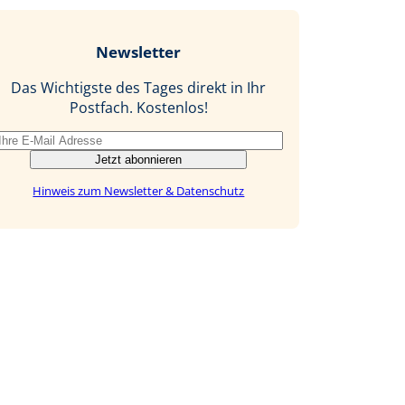
e
g
k
a
b
e
i
Newsletter
o
d
l
o
I
Das Wichtigste des Tages direkt in Ihr
k
n
Postfach. Kostenlos!
Jetzt abonnieren
Hinweis zum Newsletter & Datenschutz