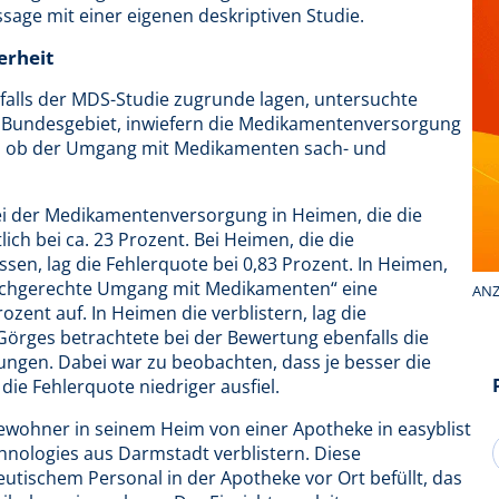
ssage mit einer eigenen deskriptiven Studie.
erheit
nfalls der MDS-Studie zugrunde lagen, untersuchte
 Bundesgebiet, inwiefern die Medikamentenversorgung
d ob der Umgang mit Medikamenten sach- und
bei der Medikamentenversorgung in Heimen, die die
ich bei ca. 23 Prozent. Bei Heimen, die die
sen, lag die Fehlerquote bei 0,83 Prozent. In Heimen,
d fachgerechte Umgang mit Medikamenten“ eine
ANZ
zent auf. In Heimen die verblistern, lag die
Görges betrachtete bei der Bewertung ebenfalls die
ngen. Dabei war zu beobachten, dass je besser die
ie Fehlerquote niedriger ausfiel.
ewohner in seinem Heim von einer Apotheke in easyblist
hnologies aus Darmstadt verblistern. Diese
tischem Personal in der Apotheke vor Ort befüllt, das