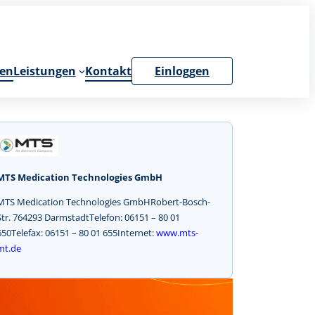
en
Leistungen
Kontakt
Einloggen
MTS Medication Technologies GmbH
MTS Medication Technologies GmbHRobert-Bosch-
Str. 764293 DarmstadtTelefon: 06151 – 80 01
650Telefax: 06151 – 80 01 655Internet:
www.mts-
mt.de