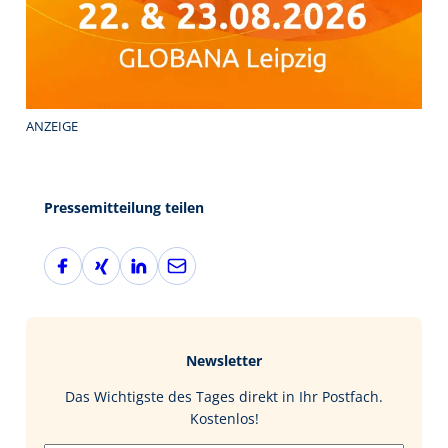
ANZEIGE
Pressemitteilung teilen
F
X
L
E
a
i
i
-
c
n
n
M
e
g
k
a
b
e
i
Newsletter
o
d
l
o
I
Das Wichtigste des Tages direkt in Ihr Postfach.
k
n
Kostenlos!