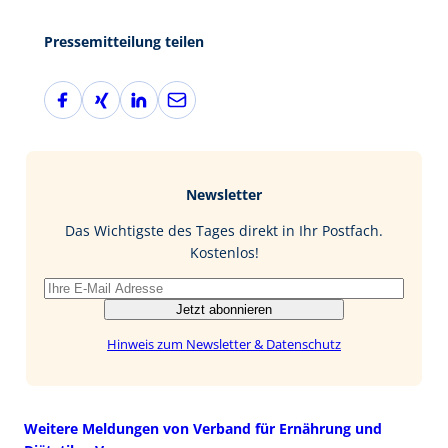
Pressemitteilung teilen
F
X
L
E
a
i
i
-
c
n
n
M
e
g
k
a
b
e
i
Newsletter
o
d
l
o
I
Das Wichtigste des Tages direkt in Ihr Postfach.
k
n
Kostenlos!
Jetzt abonnieren
Hinweis zum Newsletter & Datenschutz
Weitere Meldungen von Verband für Ernährung und