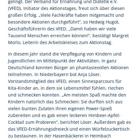
gelingt. Der Verband für Ernährung und Diätetik e.V.
(VFED), Initiator des Aktionstages, freut sich über diesen
großen Erfolg. „Viele Fachkräfte haben mitgemacht und
besondere Aktionen durchgeführt“, so Hedwig Hugot,
Geschäftsführerin des VFED. „Damit haben wir viele
Tausend Menschen erreichen können!“, bestätigt Margret
Morlo, Leiterin des Arbeitskreises zum Aktionstag.
In diesem Jahr stand die Verpflegung von Kindern und
Jugendlichen im Mittelpunkt der Aktivitäten. In ganz
Deutschland konnten Bürger an phantasievollen Aktionen
teilnehmen. In Niederbayern bot Anja Löser,
Vorstandsmitglied des VFED, einen Sinnesparcours für
Kita-Kinder an, in dem sie Lebensmittel fühlen, riechen
und schmecken konnten. „Am meisten Spaß machte den
Kindern natürlich das Schmecken: Sie durften sich aus
vielen bunten Zutaten ihren eigenen Power-Spieß
zubereiten und es gab einen leckeren Himbeer-Apfel-
Cocktail zum Probieren“, berichtet Löser. Außerdem gab es
das VFED-Ernährungsdreieck und einen Würfelzuckertisch
zu bestaunen. In der Hasenbäckerei in Heimbach