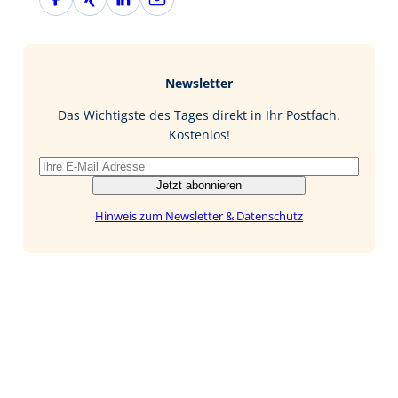
a
i
i
-
c
n
n
M
e
g
k
a
b
e
i
Newsletter
o
d
l
o
I
Das Wichtigste des Tages direkt in Ihr Postfach.
k
n
Kostenlos!
Jetzt abonnieren
Hinweis zum Newsletter & Datenschutz