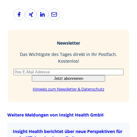
F
X
L
E
a
i
i
-
c
n
n
M
e
g
k
a
b
e
i
Newsletter
o
d
l
o
I
Das Wichtigste des Tages direkt in Ihr Postfach.
k
n
Kostenlos!
Jetzt abonnieren
Hinweis zum Newsletter & Datenschutz
Weitere Meldungen von Insight Health GmbH
Insight Health berichtet über neue Perspektiven für