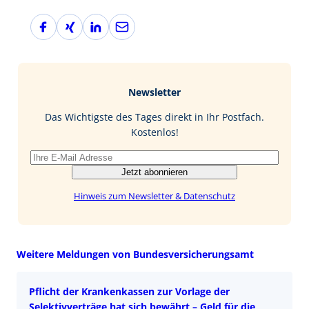
F
X
L
E
a
i
i
-
c
n
n
M
e
g
k
a
b
e
i
Newsletter
o
d
l
o
I
Das Wichtigste des Tages direkt in Ihr Postfach.
k
n
Kostenlos!
Jetzt abonnieren
Hinweis zum Newsletter & Datenschutz
Weitere Meldungen von Bundesversicherungsamt
Pflicht der Krankenkassen zur Vorlage der
Selektivverträge hat sich bewährt – Geld für die