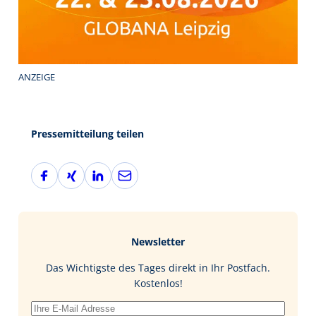
ANZEIGE
Pressemitteilung teilen
F
X
L
E
a
i
i
-
c
n
n
M
e
g
k
a
b
e
i
Newsletter
o
d
l
o
I
Das Wichtigste des Tages direkt in Ihr Postfach.
k
n
Kostenlos!