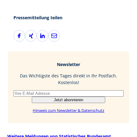
Pressemitteilung teilen
F
X
L
E
a
i
i
-
c
n
n
M
e
g
k
a
b
e
i
Newsletter
o
d
l
o
I
Das Wichtigste des Tages direkt in Ihr Postfach.
k
n
Kostenlos!
Jetzt abonnieren
Hinweis zum Newsletter & Datenschutz
Weitere Meldungen von Statistisches Bundesamt