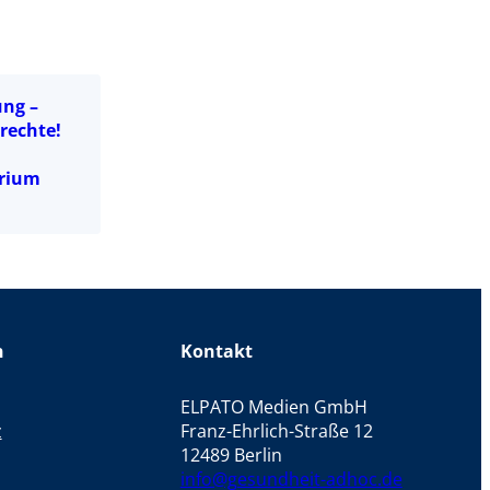
ung –
rechte!
erium
n
Kontakt
ELPATO Medien GmbH
z
Franz-Ehrlich-Straße 12
12489 Berlin
info@gesundheit-adhoc.de