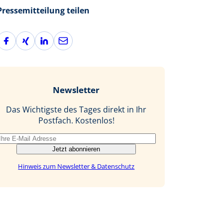
Pressemitteilung teilen
F
X
L
E
a
i
i
-
c
n
n
M
e
g
k
a
b
e
i
Newsletter
o
d
l
o
I
Das Wichtigste des Tages direkt in Ihr
k
n
Postfach. Kostenlos!
Jetzt abonnieren
Hinweis zum Newsletter & Datenschutz