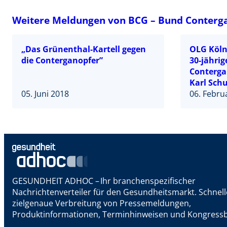
Weitere Meldungen von BCG – Bund Conterga
„Das Grünenthal-Kartell gegen
OLG Köln
die Conterganopfer”
30-jährig
Conterga
Karl Sch
05. Juni 2018
Bundesta
06. Febru
GESUNDHEIT ADHOC – Ihr branchenspezifischer
Nachrichtenverteiler für den Gesundheitsmarkt. Schnel
zielgenaue Verbreitung von Pressemeldungen,
Produktinformationen, Terminhinweisen und Kongressb