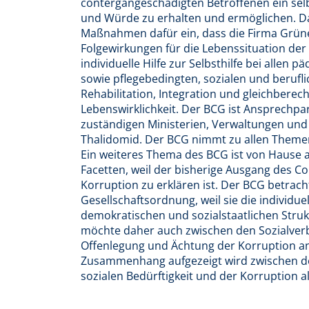
contergangeschädigten Betroffenen ein se
und Würde zu erhalten und ermöglichen. D
Maßnahmen dafür ein, dass die Firma Grün
Folgewirkungen für die Lebenssituation der
individuelle Hilfe zur Selbsthilfe bei allen 
sowie pflegebedingten, sozialen und berufl
Rehabilitation, Integration und gleichberech
Lebenswirklichkeit. Der BCG ist Ansprechpar
zuständigen Ministerien, Verwaltungen un
Thalidomid. Der BCG nimmt zu allen Themen
Ein weiteres Thema des BCG ist von Hause au
Facetten, weil der bisherige Ausgang des 
Korruption zu erklären ist. Der BCG betracht
Gesellschaftsordnung, weil sie die individue
demokratischen und sozialstaatlichen Stru
möchte daher auch zwischen den Sozialverb
Offenlegung und Ächtung der Korruption an
Zusammenhang aufgezeigt wird zwischen der
sozialen Bedürftigkeit und der Korruption al