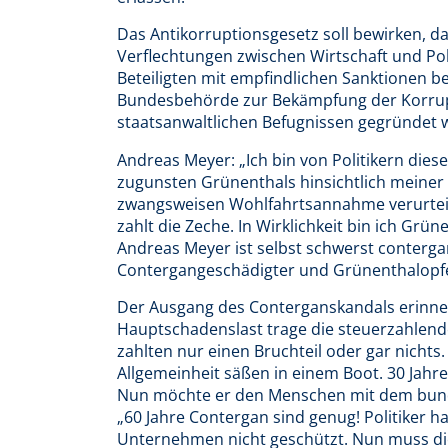
Das Antikorruptionsgesetz soll bewirken, da
Verflechtungen zwischen Wirtschaft und Poli
Beteiligten mit empfindlichen Sanktionen be
Bundesbehörde zur Bekämpfung der Korrupt
staatsanwaltlichen Befugnissen gegründet 
Andreas Meyer: „Ich bin von Politikern die
zugunsten Grünenthals hinsichtlich meine
zwangsweisen Wohlfahrtsannahme verurteil
zahlt die Zeche. In Wirklichkeit bin ich Gr
Andreas Meyer ist selbst schwerst conterga
Contergangeschädigter und Grünenthalopfer
Der Ausgang des Conterganskandals erinnere
Hauptschadenslast trage die steuerzahlen
zahlten nur einen Bruchteil oder gar nichts
Allgemeinheit säßen in einem Boot. 30 Jahr
Nun möchte er den Menschen mit dem bund
„60 Jahre Contergan sind genug! Politiker 
Unternehmen nicht geschützt. Nun muss die