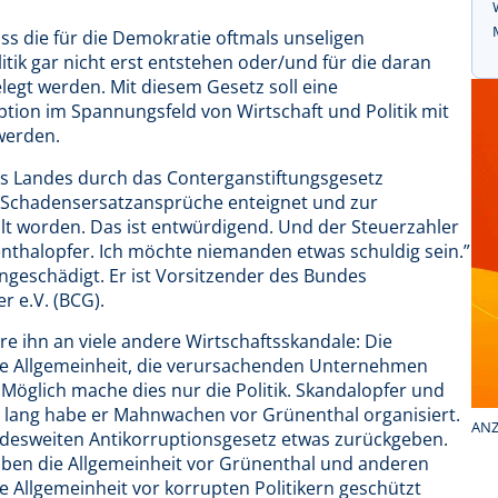
ss die für die Demokratie oftmals unseligen
tik gar nicht erst entstehen oder/und für die daran
legt werden. Mit diesem Gesetz soll eine
ion im Spannungsfeld von Wirtschaft und Politik mit
werden.
ses Landes durch das Conterganstiftungsgesetz
r Schadensersatzansprüche enteignet und zur
t worden. Das ist entwürdigend. Und der Steuerzahler
ünenthalopfer. Ich möchte niemanden etwas schuldig sein.”
ngeschädigt. Er ist Vorsitzender des Bundes
 e.V. (BCG).
 ihn an viele andere Wirtschaftsskandale: Die
de Allgemeinheit, die verursachenden Unternehmen
. Möglich mache dies nur die Politik. Skandalopfer und
e lang habe er Mahnwachen vor Grünenthal organisiert.
ANZ
esweiten Antikorruptionsgesetz etwas zurückgeben.
haben die Allgemeinheit vor Grünenthal und anderen
 Allgemeinheit vor korrupten Politikern geschützt