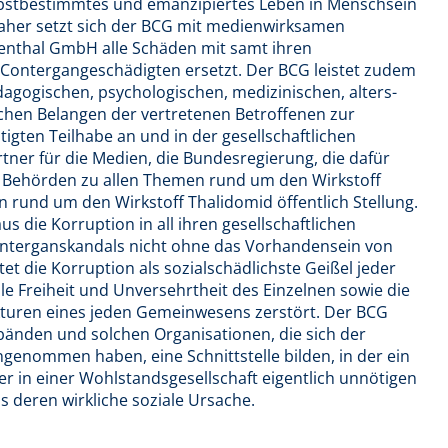
lbstbestimmtes und emanzipiertes Leben in Menschsein
aher setzt sich der BCG mit medienwirksamen
enthal GmbH alle Schäden mit samt ihren
 Contergangeschädigten ersetzt. Der BCG leistet zudem
pädagogischen, psychologischen, medizinischen, alters-
ichen Belangen der vertretenen Betroffenen zur
tigten Teilhabe an und in der gesellschaftlichen
tner für die Medien, die Bundesregierung, die dafür
d Behörden zu allen Themen rund um den Wirkstoff
 rund um den Wirkstoff Thalidomid öffentlich Stellung.
s die Korruption in all ihren gesellschaftlichen
Conterganskandals nicht ohne das Vorhandensein von
et die Korruption als sozialschädlichste Geißel jeder
lle Freiheit und Unversehrtheit des Einzelnen sowie die
kturen eines jeden Gemeinwesens zerstört. Der BCG
änden und solchen Organisationen, die sich der
genommen haben, eine Schnittstelle bilden, in der ein
 in einer Wohlstandsgesellschaft eigentlich unnötigen
s deren wirkliche soziale Ursache.