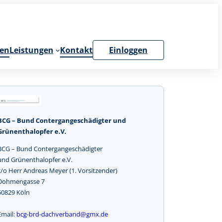
en
Leistungen
Kontakt
Einloggen
BCG – Bund Contergangeschädigter und
Grünenthalopfer e.V.
BCG – Bund Contergangeschädigter
und Grünenthalopfer e.V.
c/o Herr Andreas Meyer (1. Vorsitzender)
Dohmengasse 7
50829 Köln
Email:
bcg-brd-dachverband@gmx.de