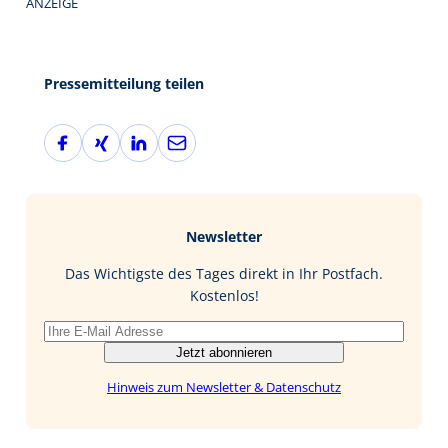
ANZEIGE
Pressemitteilung teilen
F
X
L
E
a
i
i
-
c
n
n
M
e
g
k
a
b
e
i
Newsletter
o
d
l
o
I
Das Wichtigste des Tages direkt in Ihr Postfach.
k
n
Kostenlos!
Jetzt abonnieren
Hinweis zum Newsletter & Datenschutz