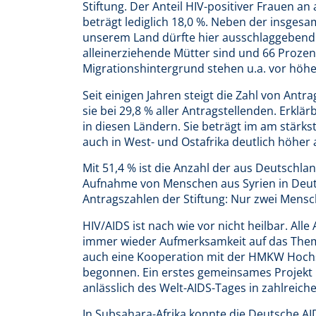
Stiftung. Der Anteil HIV-positiver Frauen a
beträgt lediglich 18,0 %. Neben der insges
unserem Land dürfte hier ausschlaggebend 
alleinerziehende Mütter sind und 66 Prozen
Migrationshintergrund stehen u.a. vor höh
Seit einigen Jahren steigt die Zahl von Antr
sie bei 29,8 % aller Antragstellenden. Erklä
in diesen Ländern. Sie beträgt im am stärks
auch in West- und Ostafrika deutlich höher a
Mit 51,4 % ist die Anzahl der aus Deutschl
Aufnahme von Menschen aus Syrien in Deuts
Antragszahlen der Stiftung: Nur zwei Mensch
HIV/AIDS ist nach wie vor nicht heilbar. Alle
immer wieder Aufmerksamkeit auf das Thema
auch eine Kooperation mit der HMKW Hochs
begonnen. Ein erstes gemeinsames Projekt h
anlässlich des Welt-AIDS-Tages in zahlreic
In Subsahara-Afrika konnte die Deutsche AI