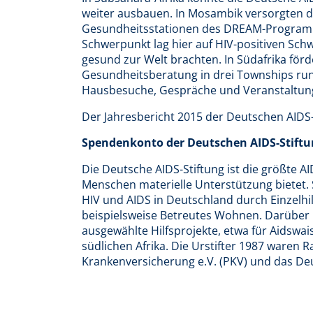
weiter ausbauen. In Mosambik versorgten di
Gesundheitsstationen des DREAM-Programm
Schwerpunkt lag hier auf HIV-positiven Schw
gesund zur Welt brachten. In Südafrika för
Gesundheitsberatung in drei Townships run
Hausbesuche, Gespräche und Veranstaltung
Der Jahresbericht 2015 der Deutschen AIDS
Spendenkonto der Deutschen AIDS-Stiftun
Die Deutsche AIDS-Stiftung ist die größte A
Menschen materielle Unterstützung bietet. S
HIV und AIDS in Deutschland durch Einzelhi
beispielsweise Betreutes Wohnen. Darüber h
ausgewählte Hilfsprojekte, etwa für Aidswai
südlichen Afrika. Die Urstifter 1987 waren R
Krankenversicherung e.V. (PKV) und das De