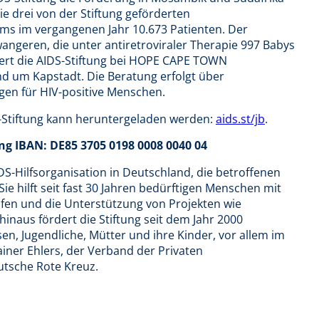
e drei von der Stiftung geförderten
s im vergangenen Jahr 10.673 Patienten. Der
angeren, die unter antiretroviraler Therapie 997 Babys
dert die AIDS-Stiftung bei HOPE CAPE TOWN
d um Kapstadt. Die Beratung erfolgt über
en für HIV-positive Menschen.
-Stiftung kann heruntergeladen werden:
aids.st/jb
.
g IBAN: DE85 3705 0198 0008 0040 04
IDS-Hilfsorganisation in Deutschland, die betroffenen
ie hilft seit fast 30 Jahren bedürftigen Menschen mit
lfen und die Unterstützung von Projekten wie
inaus fördert die Stiftung seit dem Jahr 2000
sen, Jugendliche, Mütter und ihre Kinder, vor allem im
ainer Ehlers, der Verband der Privaten
utsche Rote Kreuz.