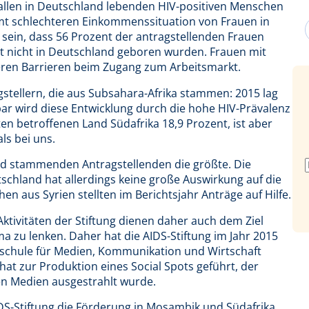
n allen in Deutschland lebenden HIV-positiven Menschen
amt schlechteren Einkommenssituation von Frauen in
sein, dass 56 Prozent der antragstellenden Frauen
t nicht in Deutschland geboren wurden. Frauen mit
eren Barrieren beim Zugang zum Arbeitsmarkt.
agstellern, die aus Subsahara-Afrika stammen: 2015 lag
rbar wird diese Entwicklung durch die hohe HIV-Prävalenz
ten betroffenen Land Südafrika 18,9 Prozent, ist aber
ls bei uns.
and stammenden Antragstellenden die größte. Die
chland hat allerdings keine große Auswirkung auf die
en aus Syrien stellten im Berichtsjahr Anträge auf Hilfe.
 Aktivitäten der Stiftung dienen daher auch dem Ziel
 zu lenken. Daher hat die AIDS-Stiftung im Jahr 2015
chule für Medien, Kommunikation und Wirtschaft
at zur Produktion eines Social Spots geführt, der
hen Medien ausgestrahlt wurde.
DS-Stiftung die Förderung in Mosambik und Südafrika