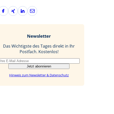
F
X
L
E
a
i
i
-
c
n
n
M
e
g
k
a
b
e
i
Newsletter
o
d
l
o
I
Das Wichtigste des Tages direkt in Ihr
k
n
Postfach. Kostenlos!
Jetzt abonnieren
Hinweis zum Newsletter & Datenschutz