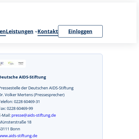
en
Leistungen
Kontakt
Einloggen
Deutsche AIDS-Stiftung
Pressestelle der Deutschen AIDS-Stiftung
Dr. Volker Mertens (Pressesprecher)
Telefon: 0228 60469-31
Fax: 0228 60469-99
E-Mail:
presse@aids-stiftung.de
Münsterstraße 18
53111 Bonn
www.aids-stiftung.de