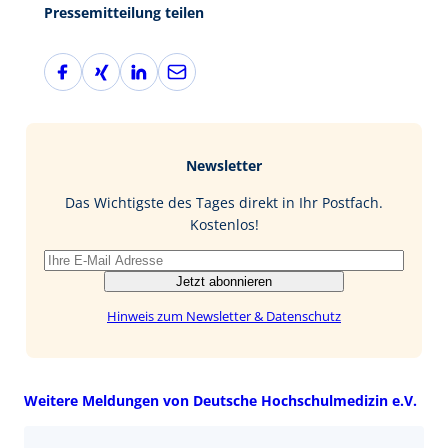
Pressemitteilung teilen
F
X
L
E
a
i
i
-
c
n
n
M
e
g
k
a
b
e
i
Newsletter
o
d
l
o
I
Das Wichtigste des Tages direkt in Ihr Postfach.
k
n
Kostenlos!
Jetzt abonnieren
Hinweis zum Newsletter & Datenschutz
Weitere Meldungen von Deutsche Hochschulmedizin e.V.