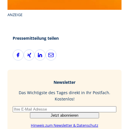
ANZEIGE
Pressemitteilung teilen
F
X
L
E
a
i
i
-
c
n
n
M
e
g
k
a
b
e
i
Newsletter
o
d
l
o
I
Das Wichtigste des Tages direkt in Ihr Postfach.
k
n
Kostenlos!
Jetzt abonnieren
Hinweis zum Newsletter & Datenschutz