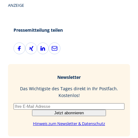
ANZEIGE
Pressemitteilung teilen
F
X
L
E
a
i
i
-
c
n
n
M
e
g
k
a
b
e
i
Newsletter
o
d
l
o
I
Das Wichtigste des Tages direkt in Ihr Postfach.
k
n
Kostenlos!
Jetzt abonnieren
Hinweis zum Newsletter & Datenschutz