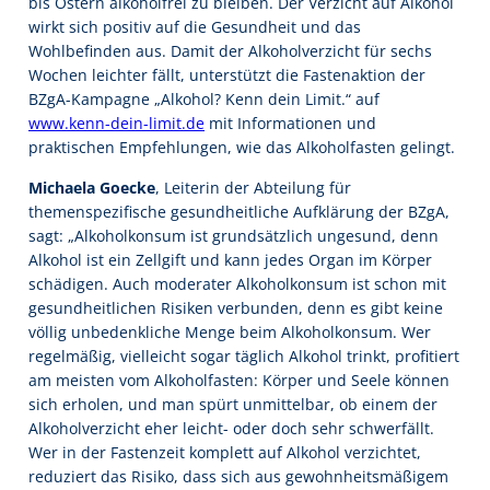
bis Ostern alkoholfrei zu bleiben. Der Verzicht auf Alkohol
wirkt sich positiv auf die Gesundheit und das
Wohlbefinden aus. Damit der Alkoholverzicht für sechs
Wochen leichter fällt, unterstützt die Fastenaktion der
BZgA-Kampagne „Alkohol? Kenn dein Limit.“ auf
www.kenn-dein-limit.de
mit Informationen und
praktischen Empfehlungen, wie das Alkoholfasten gelingt.
Michaela Goecke
, Leiterin der Abteilung für
themenspezifische gesundheitliche Aufklärung der BZgA,
sagt: „Alkoholkonsum ist grundsätzlich ungesund, denn
Alkohol ist ein Zellgift und kann jedes Organ im Körper
schädigen. Auch moderater Alkoholkonsum ist schon mit
gesundheitlichen Risiken verbunden, denn es gibt keine
völlig unbedenkliche Menge beim Alkoholkonsum. Wer
regelmäßig, vielleicht sogar täglich Alkohol trinkt, profitiert
am meisten vom Alkoholfasten: Körper und Seele können
sich erholen, und man spürt unmittelbar, ob einem der
Alkoholverzicht eher leicht- oder doch sehr schwerfällt.
Wer in der Fastenzeit komplett auf Alkohol verzichtet,
reduziert das Risiko, dass sich aus gewohnheitsmäßigem