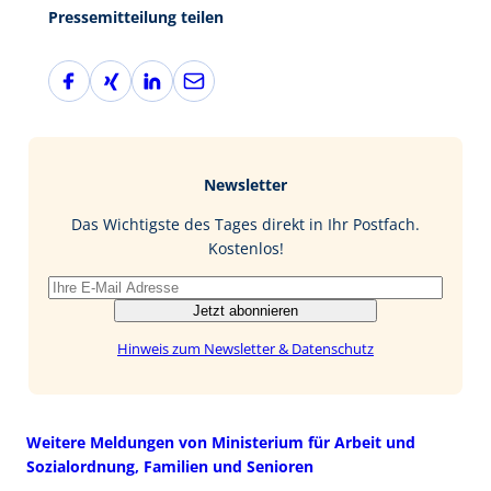
Pressemitteilung teilen
F
X
L
E
a
i
i
-
c
n
n
M
e
g
k
a
b
e
i
Newsletter
o
d
l
o
I
Das Wichtigste des Tages direkt in Ihr Postfach.
k
n
Kostenlos!
Jetzt abonnieren
Hinweis zum Newsletter & Datenschutz
Weitere Meldungen von Ministerium für Arbeit und
Sozialordnung, Familien und Senioren