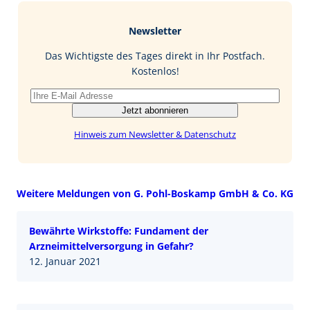
e
g
k
a
b
e
i
Newsletter
o
d
l
o
I
Das Wichtigste des Tages direkt in Ihr Postfach.
k
n
Kostenlos!
Jetzt abonnieren
Hinweis zum Newsletter & Datenschutz
Weitere Meldungen von G. Pohl-Boskamp GmbH & Co. KG
Bewährte Wirkstoffe: Fundament der
Arzneimittelversorgung in Gefahr?
12. Januar 2021