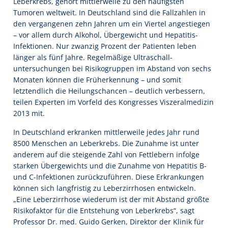
Leberkrebs, gehört mittlerweile zu den häufigsten
Tumoren weltweit. In Deutschland sind die Fallzahlen in
den vergangenen zehn Jahren um ein Viertel angestiegen
– vor allem durch Alkohol, Übergewicht und Hepatitis-
Infektionen. Nur zwanzig Prozent der Patienten leben
länger als fünf Jahre. Regelmäßige Ultraschall-
untersuchungen bei Risikogruppen im Abstand von sechs
Monaten können die Früherkennung – und somit
letztendlich die Heilungschancen – deutlich verbessern,
teilen Experten im Vorfeld des Kongresses Viszeralmedizin
2013 mit.
In Deutschland erkranken mittlerweile jedes Jahr rund
8500 Menschen an Leberkrebs. Die Zunahme ist unter
anderem auf die steigende Zahl von Fettlebern infolge
starken Übergewichts und die Zunahme von Hepatitis B-
und C-Infektionen zurückzuführen. Diese Erkrankungen
können sich langfristig zu Leberzirrhosen entwickeln.
„Eine Leberzirrhose wiederum ist der mit Abstand größte
Risikofaktor für die Entstehung von Leberkrebs“, sagt
Professor Dr. med. Guido Gerken, Direktor der Klinik für