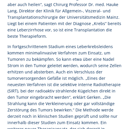
aber auch heilen“, sagt Chirurg Professor Dr. med. Hauke
Lang, Direktor der Klinik für Allgemein-, Viszeral- und
Transplantationschirurgie der Universitätsmedizin Mainz.
Liegt bei einem Patienten mit der Diagnose „Krebs“ bereits
eine Leberzirrhose vor, so ist eine Transplantation die
beste Therapieform.
In fortgeschrittenem Stadium eines Leberkrebsleidens
kommen minimalinvasive Verfahren zum Einsatz, um
Tumoren zu bekämpfen. So kann etwa über eine Nadel
Strom in den Tumor geleitet werden, wodurch seine Zellen
erhitzen und absterben. Auch ein Verschluss der
tumorversorgenden Gefäße ist möglich. „Eines der
neuesten Verfahren ist die selektive interne Radiotherapie
(SIRT), bei der radioaktiv strahlende Kügelchen direkt in
den Tumor eingebracht werden“, erklärt Gerken. „Die
Strahlung kann die Verkleinerung oder gar vollständige
Zerstörung des Tumors bewirken.“ Die Methode werde
derzeit noch in klinischen Studien geprüft und sollte nur
innerhalb dieser Studien zum Einsatz kommen. Ein
weiterer neuer Therapieansatz, der sich derzeit in