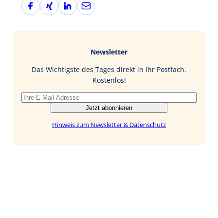
F
X
L
E
a
i
i
-
c
n
n
M
e
g
k
a
b
e
i
Newsletter
o
d
l
o
I
Das Wichtigste des Tages direkt in Ihr Postfach.
k
n
Kostenlos!
Jetzt abonnieren
Hinweis zum Newsletter & Datenschutz