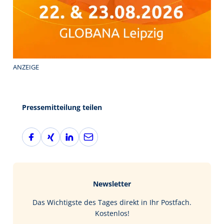
ANZEIGE
Pressemitteilung teilen
F
X
L
E
a
i
i
-
c
n
n
M
e
g
k
a
b
e
i
Newsletter
o
d
l
o
I
Das Wichtigste des Tages direkt in Ihr Postfach.
k
n
Kostenlos!