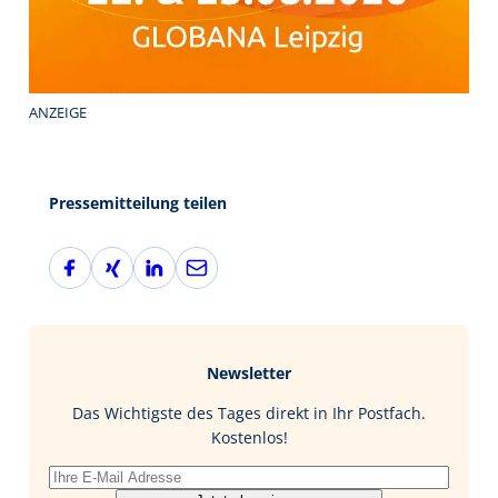
ANZEIGE
Pressemitteilung teilen
F
X
L
E
a
i
i
-
c
n
n
M
e
g
k
a
b
e
i
Newsletter
o
d
l
o
I
Das Wichtigste des Tages direkt in Ihr Postfach.
k
n
Kostenlos!