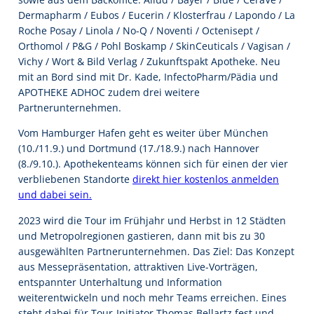
Dermapharm / Eubos / Eucerin / Klosterfrau / Lapondo / La
Roche Posay / Linola / No-Q / Noventi / Octenisept /
Orthomol / P&G / Pohl Boskamp / SkinCeuticals / Vagisan /
Vichy / Wort & Bild Verlag / Zukunftspakt Apotheke. Neu
mit an Bord sind mit Dr. Kade, InfectoPharm/Pädia und
APOTHEKE ADHOC zudem drei weitere
Partnerunternehmen.
Vom Hamburger Hafen geht es weiter über München
(10./11.9.) und Dortmund (17./18.9.) nach Hannover
(8./9.10.). Apothekenteams können sich für einen der vier
verbliebenen Standorte
direkt hier kostenlos anmelden
und dabei sein.
2023 wird die Tour im Frühjahr und Herbst in 12 Städten
und Metropolregionen gastieren, dann mit bis zu 30
ausgewählten Partnerunternehmen. Das Ziel: Das Konzept
aus Messepräsentation, attraktiven Live-Vorträgen,
entspannter Unterhaltung und Information
weiterentwickeln und noch mehr Teams erreichen. Eines
steht dabei für Tour-Initiator Thomas Bellartz fest und