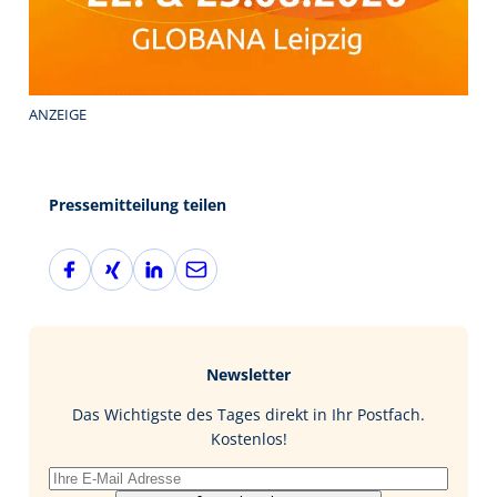
ANZEIGE
Pressemitteilung teilen
F
X
L
E
a
i
i
-
c
n
n
M
e
g
k
a
b
e
i
Newsletter
o
d
l
o
I
Das Wichtigste des Tages direkt in Ihr Postfach.
k
n
Kostenlos!