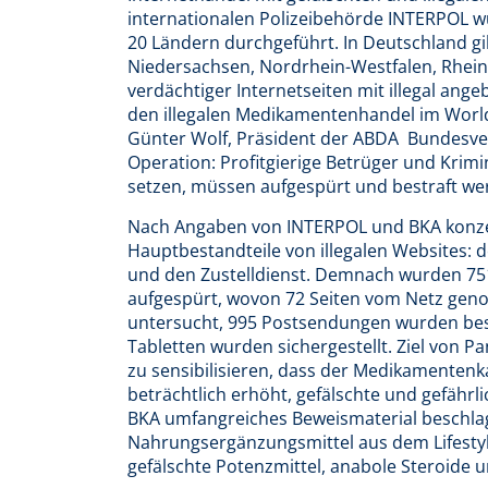
internationalen Polizeibehörde INTERPOL w
20 Ländern durchgeführt. In Deutschland gib
Niedersachsen, Nordrhein-Westfalen, Rhein
verdächtiger Internetseiten mit illegal ang
den illegalen Medikamentenhandel im World
Günter Wolf, Präsident der ABDA  Bundesv
Operation: Profitgierige Betrüger und Krim
setzen, müssen aufgespürt und bestraft wer
Nach Angaben von INTERPOL und BKA konzentri
Hauptbestandteile von illegalen Websites: d
und den Zustelldienst. Demnach wurden 751 
aufgespürt, wovon 72 Seiten vom Netz gen
untersucht, 995 Postsendungen wurden besc
Tabletten wurden sichergestellt. Ziel von Pa
zu sensibilisieren, dass der Medikamentenk
beträchtlich erhöht, gefälschte und gefährl
BKA umfangreiches Beweismaterial beschla
Nahrungsergänzungsmittel aus dem Lifestyl
gefälschte Potenzmittel, anabole Steroid