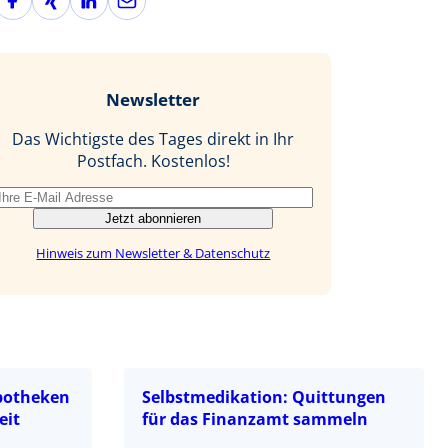
a
i
i
-
c
n
n
M
e
g
k
a
b
e
i
Newsletter
o
d
l
o
I
Das Wichtigste des Tages direkt in Ihr
k
n
Postfach. Kostenlos!
Jetzt abonnieren
Hinweis zum Newsletter & Datenschutz
potheken
Selbstmedikation: Quittungen
eit
für das Finanzamt sammeln