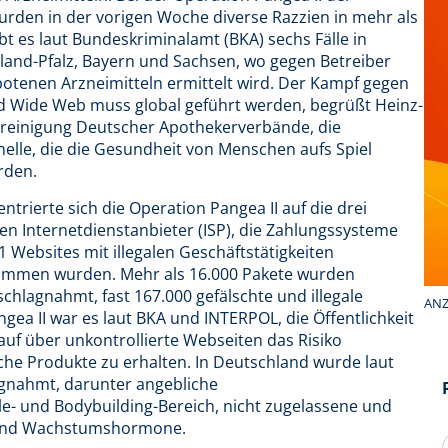
urden in der vorigen Woche diverse Razzien in mehr als
t es laut Bundeskriminalamt (BKA) sechs Fälle in
land-Pfalz, Bayern und Sachsen, wo gegen Betreiber
ebotenen Arzneimitteln ermittelt wird. Der Kampf gegen
 Wide Web muss global geführt werden, begrüßt Heinz-
ereinigung Deutscher Apothekerverbände, die
inelle, die die Gesundheit von Menschen aufs Spiel
den.
erte sich die Operation Pangea II auf die drei
en Internetdienstanbieter (ISP), die Zahlungssysteme
Websites mit illegalen Geschäftstätigkeiten
ommen wurden. Mehr als 16.000 Pakete wurden
hlagnahmt, fast 167.000 gefälschte und illegale
ANZ
ngea II war es laut BKA und INTERPOL, die Öffentlichkeit
auf über unkontrollierte Webseiten das Risiko
iche Produkte zu erhalten. In Deutschland wurde laut
gnahmt, darunter angebliche
e- und Bodybuilding-Bereich, nicht zugelassene und
e und Wachstumshormone.