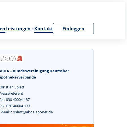
en
Leistungen
Kontakt
Einloggen
ABDA – Bundesvereinigung Deutscher
Apothekerverbände
Christian Splett
Pressereferent
Tel.: 030 40004-137
Fax: 030 40004-133
E-Mail: c.splett@abda.aponet.de