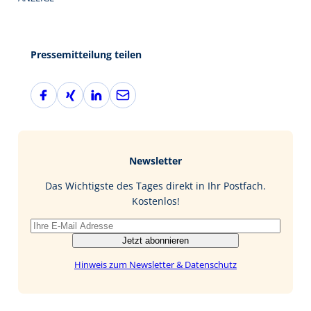
Pressemitteilung teilen
F
X
L
E
a
i
i
-
c
n
n
M
e
g
k
a
b
e
i
Newsletter
o
d
l
o
I
Das Wichtigste des Tages direkt in Ihr Postfach.
k
n
Kostenlos!
Jetzt abonnieren
Hinweis zum Newsletter & Datenschutz