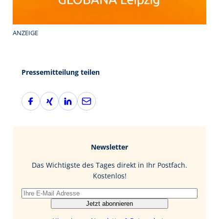
ANZEIGE
Pressemitteilung teilen
F
X
L
E
a
i
i
-
c
n
n
M
e
g
k
a
b
e
i
Newsletter
o
d
l
o
I
Das Wichtigste des Tages direkt in Ihr Postfach.
k
n
Kostenlos!
Jetzt abonnieren