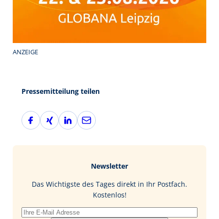
ANZEIGE
Pressemitteilung teilen
F
X
L
E
a
i
i
-
c
n
n
M
e
g
k
a
b
e
i
Newsletter
o
d
l
o
I
Das Wichtigste des Tages direkt in Ihr Postfach.
k
n
Kostenlos!