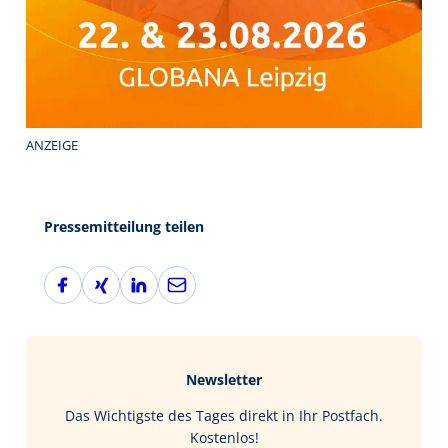
ANZEIGE
Pressemitteilung teilen
F
X
L
E
a
i
i
-
c
n
n
M
e
g
k
a
b
e
i
Newsletter
o
d
l
o
I
Das Wichtigste des Tages direkt in Ihr Postfach.
k
n
Kostenlos!