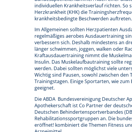
individuellen Krankheitsverlauf richten. So 
Herzkrankheit (KHK) die Trainingsherzfreque
krankheitsbedingte Beschwerden auftreten.
Im Allgemeinen sollten Herzpatienten Ausd
regelmäßiges aerobes Ausdauertraining sinkt
verbessern sich. Deshalb mindestens an dr
länger schwimmen, joggen, walken oder Rad 
Kraftausdauertraining nimmt die Muskelma
Insulin. Das Muskelaufbautraining sollte r
werden. Dabei sollten möglichst viele unt
Wichtig sind Pausen, sowohl zwischen den T
Trainingstagen. Einige Sportarten, wie zum
geeignet.
Die ABDA  Bundesvereinigung Deutscher Ap
Apothekerschaft ist Co Partner der deutsc
Deutschen Behindertensportverbandes (DBS)
Rehabilitationssportgruppen an. Die bunde
eröffnet! kombiniert die Themen Fitness 
Arzneimittel.