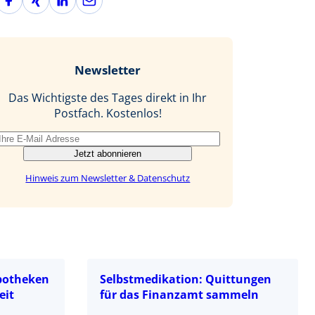
a
i
i
-
c
n
n
M
e
g
k
a
b
e
i
Newsletter
o
d
l
o
I
Das Wichtigste des Tages direkt in Ihr
k
n
Postfach. Kostenlos!
Jetzt abonnieren
Hinweis zum Newsletter & Datenschutz
potheken
Selbstmedikation: Quittungen
eit
für das Finanzamt sammeln