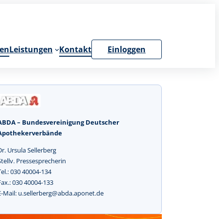
en
Leistungen
Kontakt
Einloggen
ABDA – Bundesvereinigung Deutscher
Apothekerverbände
Dr. Ursula Sellerberg
Stellv. Pressesprecherin
Tel.: 030 40004-134
Fax.: 030 40004-133
E-Mail: u.sellerberg@abda.aponet.de