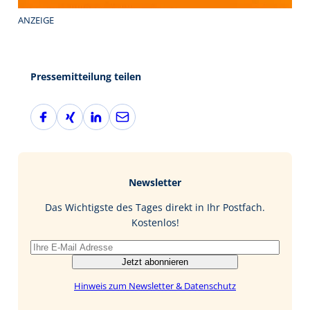
ANZEIGE
Pressemitteilung teilen
F
X
L
E
a
i
i
-
c
n
n
M
e
g
k
a
b
e
i
Newsletter
o
d
l
o
I
Das Wichtigste des Tages direkt in Ihr Postfach.
k
n
Kostenlos!
Jetzt abonnieren
Hinweis zum Newsletter & Datenschutz