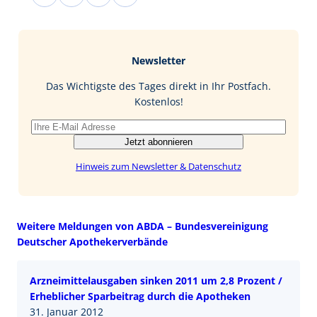
a
i
i
-
c
n
n
M
e
g
k
a
b
e
i
Newsletter
o
d
l
o
I
Das Wichtigste des Tages direkt in Ihr Postfach.
k
n
Kostenlos!
Jetzt abonnieren
Hinweis zum Newsletter & Datenschutz
Weitere Meldungen von ABDA – Bundesvereinigung
Deutscher Apothekerverbände
Arzneimittelausgaben sinken 2011 um 2,8 Prozent /
Erheblicher Sparbeitrag durch die Apotheken
31. Januar 2012