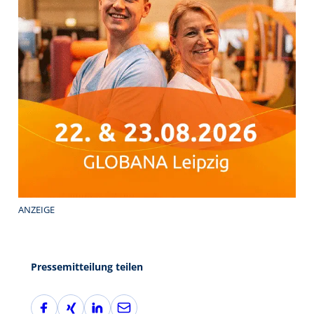
ANZEIGE
Pressemitteilung teilen
F
X
L
E