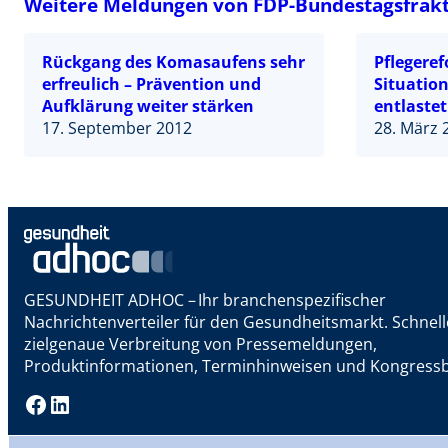
Weitere Meldungen von FDP-Bundestagsfrak
Rückgang des Komasaufens sehr
Pflegere
erfreulich – Prävention und
Situatio
Aufklärung weiter stärken
entlaste
17. September 2012
28. März 
GESUNDHEIT ADHOC – Ihr branchenspezifischer
Nachrichtenverteiler für den Gesundheitsmarkt. Schnel
zielgenaue Verbreitung von Pressemeldungen,
Produktinformationen, Terminhinweisen und Kongressb
Facebook
LinkedIn