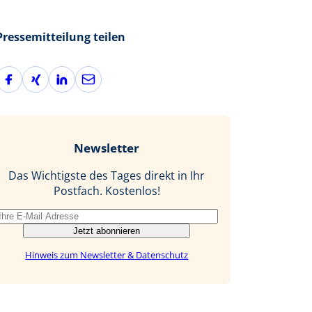
Pressemitteilung teilen
F
X
L
E
a
i
i
-
c
n
n
M
e
g
k
a
b
e
i
Newsletter
o
d
l
o
I
Das Wichtigste des Tages direkt in Ihr
k
n
Postfach. Kostenlos!
Jetzt abonnieren
Hinweis zum Newsletter & Datenschutz