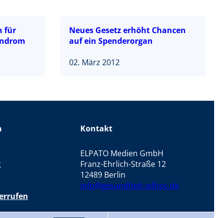
 für
Neues Gesetz erhöht Chancen
yndrom
auf ein Spenderorgan
02. März 2012
n
Kontakt
ELPATO Medien GmbH
z
Franz-Ehrlich-Straße 12
12489 Berlin
info@gesundheit-adhoc.de
errufen