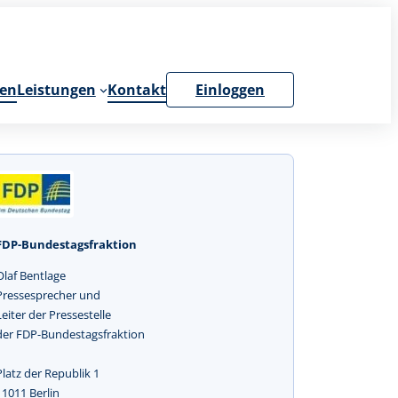
en
Leistungen
Kontakt
Einloggen
FDP-Bundestagsfraktion
Olaf Bentlage
Pressesprecher und
Leiter der Pressestelle
der FDP-Bundestagsfraktion
Platz der Republik 1
11011 Berlin