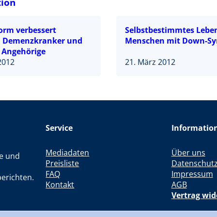
tion
form verbessert
Selbstbestimmtes Leben
n Demenzkranker und
Menschen mit Down-S
t Angehörige
2012
21. März 2012
Service
Informatio
Mediadaten
Über uns
le und
Preisliste
Datenschut
FAQ
Impressum
erichten.
Kontakt
AGB
Vertrag wid