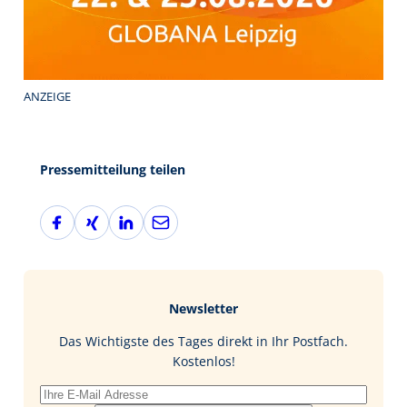
ANZEIGE
Pressemitteilung teilen
F
X
L
E
a
i
i
-
c
n
n
M
e
g
k
a
b
e
i
Newsletter
o
d
l
o
I
Das Wichtigste des Tages direkt in Ihr Postfach.
k
n
Kostenlos!