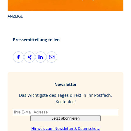
ANZEIGE
Pressemitteilung teilen
F
X
L
E
a
i
i
-
c
n
n
M
e
g
k
a
b
e
i
Newsletter
o
d
l
o
I
Das Wichtigste des Tages direkt in Ihr Postfach.
k
n
Kostenlos!
Jetzt abonnieren
Hinweis zum Newsletter & Datenschutz