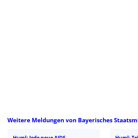
Weitere Meldungen von Bayerisches Staatsm
Huml: Jede neue AIDS-
Huml: Te