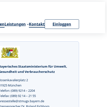
en
Leistungen
Kontakt
Einloggen
Bayerisches Staatsministerium für Umwelt,
Gesundheit und Verbraucherschutz
Rosenkavalierplatz 2
81925 München
Telefon: (089) 9214 – 2204
Telefax: (089) 92 14 – 21 55
pressestelle@stmugv.bayern.de
Pressesprecher Dr. Roland Eichhorn