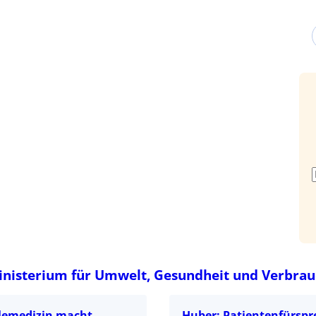
inisterium für Umwelt, Gesundheit und Verbrau
lemedizin macht
Huber: Patientenfürspr