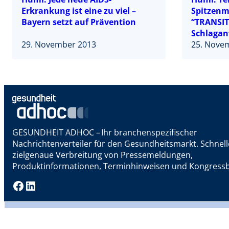
Erkrankung ist eine zu viel –
Spitzenm
Bayern setzt auf Prävention
“TRANSIT
Schlagan
29. November 2013
Unterfra
25. Nove
GESUNDHEIT ADHOC – Ihr branchenspezifischer
Nachrichtenverteiler für den Gesundheitsmarkt. Schnel
zielgenaue Verbreitung von Pressemeldungen,
Produktinformationen, Terminhinweisen und Kongressb
Facebook
LinkedIn