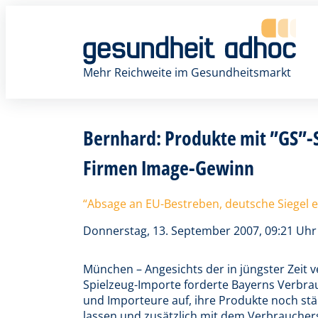
Zum
Inhalt
springen
Mehr Reichweite im Gesundheitsmarkt
Bernhard: Produkte mit ”GS”-Si
Firmen Image-Gewinn
“Absage an EU-Bestreben, deutsche Siegel e
Donnerstag, 13. September 2007, 09:21 Uhr
München – Angesichts der in jüngster Zeit 
Spielzeug-Importe forderte Bayerns Verbra
und Importeure auf, ihre Produkte noch stä
lassen und zusätzlich mit dem Verbrauchers