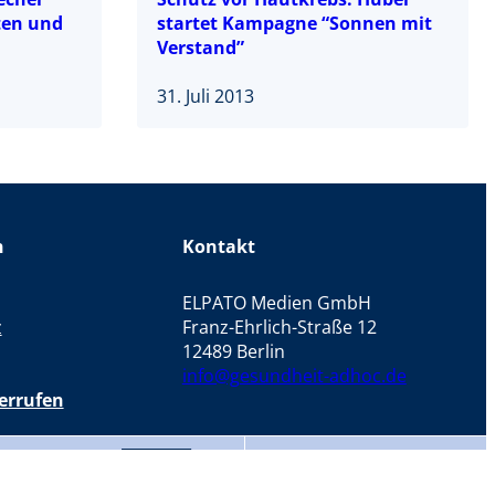
ten und
startet Kampagne “Sonnen mit
Verstand”
31. Juli 2013
n
Kontakt
ELPATO Medien GmbH
z
Franz-Ehrlich-Straße 12
12489 Berlin
info@gesundheit-adhoc.de
errufen