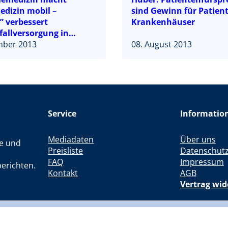
edizin mobil –
sind Gewinn für Patien
” verbessert
Krankenhäuser
fallversorgung in
nken
mber 2013
08. August 2013
Service
Informatio
Mediadaten
Über uns
le und
Preisliste
Datenschut
FAQ
Impressum
erichten.
Kontakt
AGB
Vertrag wid