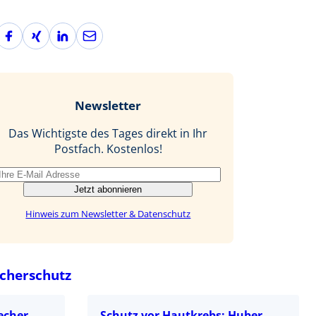
F
X
L
E
a
i
i
-
c
n
n
M
e
g
k
a
b
e
i
Newsletter
o
d
l
o
I
Das Wichtigste des Tages direkt in Ihr
k
n
Postfach. Kostenlos!
Jetzt abonnieren
Hinweis zum Newsletter & Datenschutz
cherschutz
echer
Schutz vor Hautkrebs: Huber