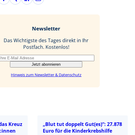
a
i
i
-
c
n
n
M
e
g
k
a
b
e
i
Newsletter
o
d
l
o
I
Das Wichtigste des Tages direkt in Ihr
k
n
Postfach. Kostenlos!
Jetzt abonnieren
Hinweis zum Newsletter & Datenschutz
das Kreuz
„Blut tut doppelt Gut(es)“: 27.878
t:innen
Euro für die Kinderkrebshilfe