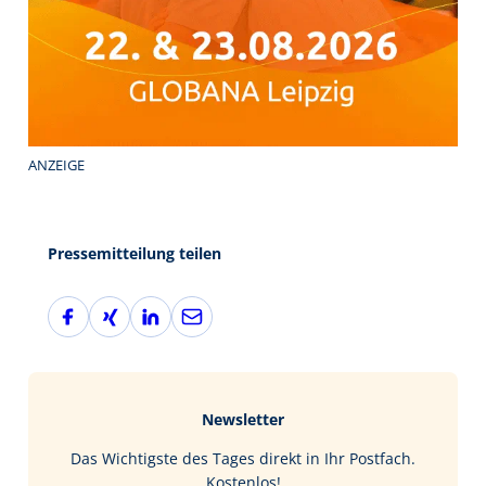
ANZEIGE
Pressemitteilung teilen
F
X
L
E
a
i
i
-
c
n
n
M
e
g
k
a
b
e
i
Newsletter
o
d
l
o
I
Das Wichtigste des Tages direkt in Ihr Postfach.
k
n
Kostenlos!