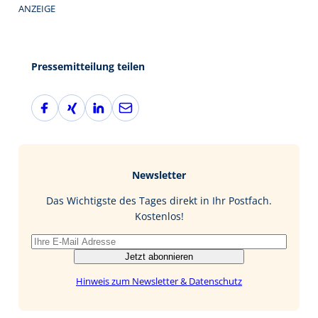
ANZEIGE
Pressemitteilung teilen
F
X
L
E
a
i
i
-
c
n
n
M
e
g
k
a
b
e
i
Newsletter
o
d
l
o
I
Das Wichtigste des Tages direkt in Ihr Postfach.
k
n
Kostenlos!
Jetzt abonnieren
Hinweis zum Newsletter & Datenschutz