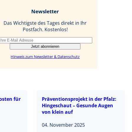
b
e
i
Newsletter
o
d
l
o
I
Das Wichtigste des Tages direkt in Ihr
k
n
Postfach. Kostenlos!
Jetzt abonnieren
Hinweis zum Newsletter & Datenschutz
osten für
Präventionsprojekt in der Pfalz:
Hingeschaut – Gesunde Augen
von klein auf
04. November 2025