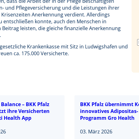
n, dass die Arbeit der in der Pflege Beschäftigten
en- und Pflegeversicherung und die Leistungen ihrer
n Krisenzeiten Anerkennung verdient. Allerdings
azu entschließen konnte, auch den Menschen in
Beitrag leisten, die gleiche finanzielle Anerkennung
.
 gesetzliche Krankenkasse mit Sitz in Ludwigshafen und
reuen ca. 175.000 Versicherte.
n Balance – BKK Pfalz
BKK Pfalz übernimmt K
zt ihre Versicherten
innovatives Adipositas-
xi Health App
Programm Gro Health
026
03. März 2026