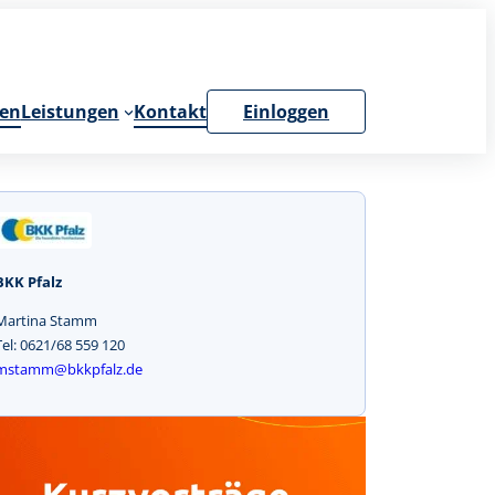
en
Leistungen
Kontakt
Einloggen
BKK Pfalz
Martina Stamm
Tel: 0621/68 559 120
mstamm@bkkpfalz.de