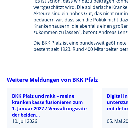
“Es ist schön, dass wir dazu beitragen könne
wertgeschätzt wird. Die solidarische Krank
Akteure sind ein hohes Gut, das nicht nur i
bedauern wir, dass sich die Politik nicht d
Krankenhäusern, die ebenfalls einen großen 
zukommen zu lassen”, betont Andreas Lenz
Die BKK Pfalz ist eine bundesweit geöffnete
besteht seit 1923. Rund 400 Mitarbeiter bet
Weitere Meldungen von BKK Pfalz
BKK Pfalz und mkk – meine
Digital i
krankenkasse fusionieren zum
unterstüt
1. Januar 2027 / Verwaltungsräte
mit deto
der beiden
Betriebskrankenkassen
10. Juli 2026
05. Mai 2
stimmen für Zusammenschluss