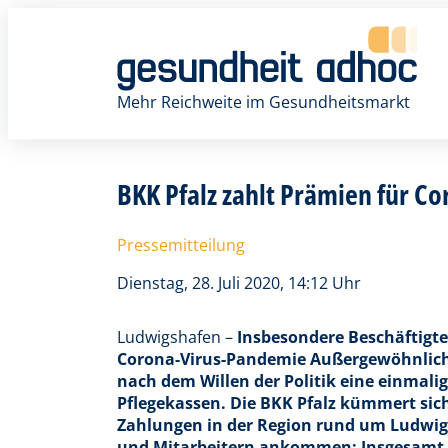
Zum
Inhalt
springen
Mehr Reichweite im Gesundheitsmarkt
BKK Pfalz zahlt Prämien für Co
Pressemitteilung
Dienstag, 28. Juli 2020, 14:12 Uhr
Ludwigshafen –
Insbesondere Beschäftigte
Corona-Virus-Pandemie Außergewöhnliche
nach dem Willen der Politik eine einmali
Pflegekassen. Die BKK Pfalz kümmert sich
Zahlungen in der Region rund um Ludwigs
und Mitarbeitern ankommen: Insgesamt w