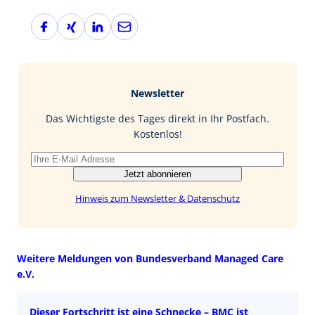
F
X
L
E
a
i
i
-
c
n
n
M
e
g
k
a
b
e
i
Newsletter
o
d
l
o
I
Das Wichtigste des Tages direkt in Ihr Postfach.
k
n
Kostenlos!
Jetzt abonnieren
Hinweis zum Newsletter & Datenschutz
Weitere Meldungen von Bundesverband Managed Care
e.V.
Dieser Fortschritt ist eine Schnecke – BMC ist