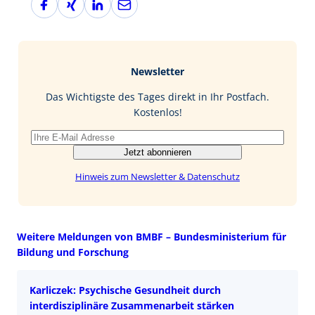
a
i
i
-
c
n
n
M
e
g
k
a
b
e
i
Newsletter
o
d
l
o
I
Das Wichtigste des Tages direkt in Ihr Postfach.
k
n
Kostenlos!
Jetzt abonnieren
Hinweis zum Newsletter & Datenschutz
Weitere Meldungen von BMBF – Bundesministerium für
Bildung und Forschung
Karliczek: Psychische Gesundheit durch
interdisziplinäre Zusammenarbeit stärken