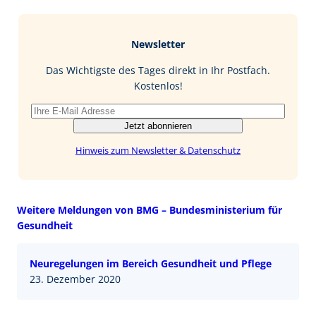
c
n
n
M
e
g
k
a
b
e
i
Newsletter
o
d
l
o
I
Das Wichtigste des Tages direkt in Ihr Postfach.
k
n
Kostenlos!
Jetzt abonnieren
Hinweis zum Newsletter & Datenschutz
Weitere Meldungen von BMG – Bundesministerium für
Gesundheit
Neuregelungen im Bereich Gesundheit und Pflege
23. Dezember 2020