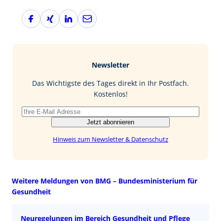
F
X
L
E
a
i
i
-
c
n
n
M
e
g
k
a
b
e
i
Newsletter
o
d
l
o
I
Das Wichtigste des Tages direkt in Ihr Postfach.
k
n
Kostenlos!
Jetzt abonnieren
Hinweis zum Newsletter & Datenschutz
Weitere Meldungen von BMG – Bundesministerium für
Gesundheit
Neuregelungen im Bereich Gesundheit und Pflege