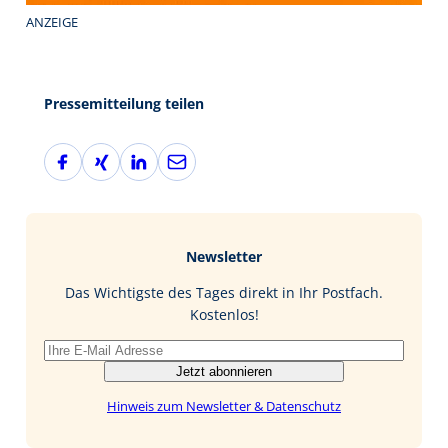
ANZEIGE
Pressemitteilung teilen
F
X
L
E
a
i
i
-
c
n
n
M
e
g
k
a
b
e
i
Newsletter
o
d
l
o
I
Das Wichtigste des Tages direkt in Ihr Postfach.
k
n
Kostenlos!
Jetzt abonnieren
Hinweis zum Newsletter & Datenschutz