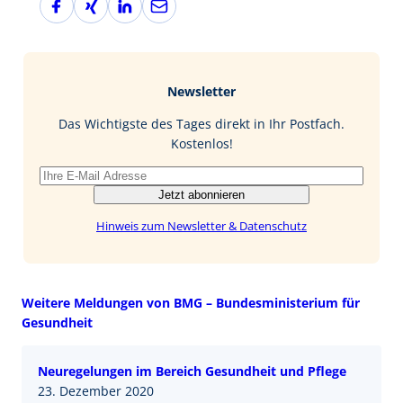
a
i
i
-
c
n
n
M
e
g
k
a
b
e
i
Newsletter
o
d
l
o
I
Das Wichtigste des Tages direkt in Ihr Postfach.
k
n
Kostenlos!
Jetzt abonnieren
Hinweis zum Newsletter & Datenschutz
Weitere Meldungen von BMG – Bundesministerium für
Gesundheit
Neuregelungen im Bereich Gesundheit und Pflege
23. Dezember 2020