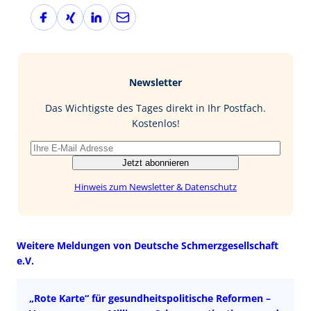
F
X
L
E
a
i
i
-
c
n
n
M
e
g
k
a
b
e
i
Newsletter
o
d
l
o
I
Das Wichtigste des Tages direkt in Ihr Postfach.
k
n
Kostenlos!
Jetzt abonnieren
Hinweis zum Newsletter & Datenschutz
Weitere Meldungen von Deutsche Schmerzgesellschaft
e.V.
„Rote Karte“ für gesundheitspolitische Reformen –