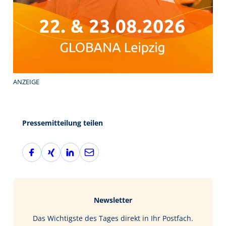
ANZEIGE
Pressemitteilung teilen
F
X
L
E
a
i
i
-
c
n
n
M
e
g
k
a
b
e
i
Newsletter
o
d
l
o
I
Das Wichtigste des Tages direkt in Ihr Postfach.
k
n