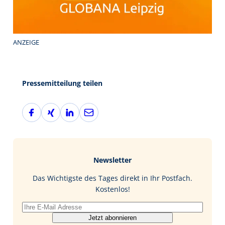
ANZEIGE
Pressemitteilung teilen
F
X
L
E
a
i
i
-
c
n
n
M
e
g
k
a
b
e
i
Newsletter
o
d
l
o
I
Das Wichtigste des Tages direkt in Ihr Postfach.
k
n
Kostenlos!
Jetzt abonnieren