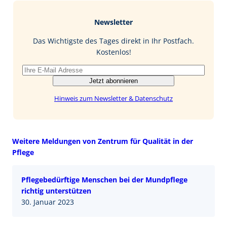
e
g
k
a
b
e
i
Newsletter
o
d
l
o
I
Das Wichtigste des Tages direkt in Ihr Postfach.
k
n
Kostenlos!
Jetzt abonnieren
Hinweis zum Newsletter & Datenschutz
Weitere Meldungen von Zentrum für Qualität in der
Pflege
Pflegebedürftige Menschen bei der Mundpflege
richtig unterstützen
30. Januar 2023