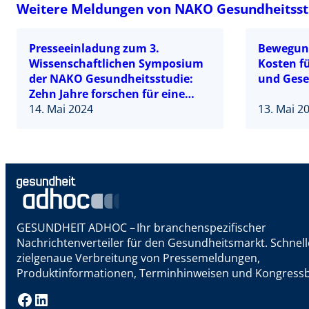
Weitere Meldungen von NAKO Gesundheitsst
Presseeinladung zum 3.
Bewegung
Wissenschaftlichen Symposium
Kosten f
der NAKO Gesundheitsstudie:
und Gesel
Zehn Jahre forschen für eine
gesündere Zukunft
14. Mai 2024
13. Mai 2
GESUNDHEIT ADHOC – Ihr branchenspezifischer
Nachrichtenverteiler für den Gesundheitsmarkt. Schnel
zielgenaue Verbreitung von Pressemeldungen,
Produktinformationen, Terminhinweisen und Kongressb
Facebook
LinkedIn