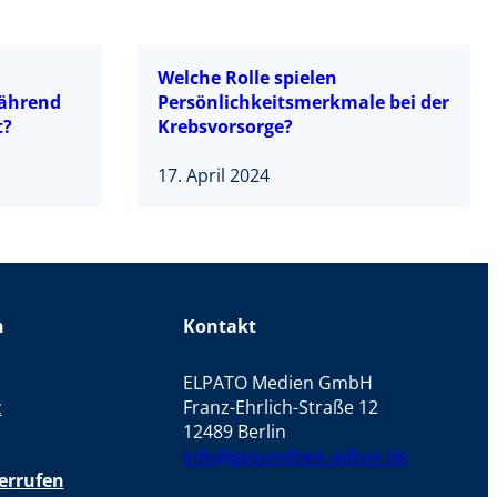
Welche Rolle spielen
ährend
Persönlichkeitsmerkmale bei der
t?
Krebsvorsorge?
17. April 2024
n
Kontakt
ELPATO Medien GmbH
z
Franz-Ehrlich-Straße 12
12489 Berlin
info@gesundheit-adhoc.de
errufen