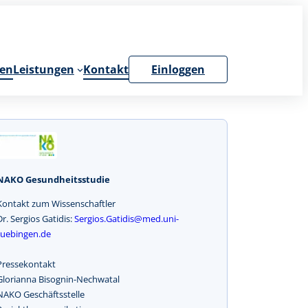
en
Leistungen
Kontakt
Einloggen
NAKO Gesundheitsstudie
Kontakt zum Wissenschaftler
Dr. Sergios Gatidis:
Sergios.Gatidis@med.uni-
tuebingen.de
Pressekontakt
Glorianna Bisognin-Nechwatal
NAKO Geschäftsstelle