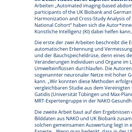
Arbeiten „
Automated imaging-based abdomin
participants of the UK Biobank and German
Harmonization and Cross-Study Analysis o
National Cohort“
haben sich die Autor*innen
Künstliche Intelligenz (KI) dabei helfen ka
Die erste der zwei Arbeiten beschreibt die
automatischen Erkennung und Vermessung v
und der Bauchspeicheldrüse, denn eines der
Veränderungen Individuen und Organe im L
Umwelteinflüssen durchlaufen. Die Autore
sogenannter neuronaler Netze mit hoher Ge
kann. „Wir konnten diese Methoden erfolgr
vergleichbaren Studie aus dem Vereinigten 
Gatidis (Universität Tübingen und Max-Planck
MRT-Expertengruppe in der NAKO Gesundhe
Die zweite Arbeit baut auf den Ergebnissen 
Bilddaten aus NAKO und UK Biobank zusamm
solchen gemeinsamen Auswertung liegt in e
Experte. „Wenn man bedenkt, dass in der UK