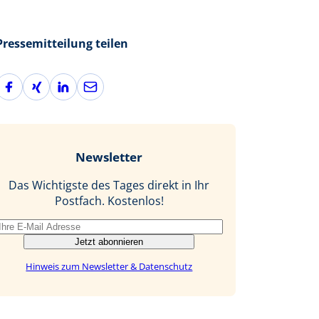
Pressemitteilung teilen
F
X
L
E
a
i
i
-
c
n
n
M
e
g
k
a
b
e
i
Newsletter
o
d
l
o
I
Das Wichtigste des Tages direkt in Ihr
k
n
Postfach. Kostenlos!
Jetzt abonnieren
Hinweis zum Newsletter & Datenschutz