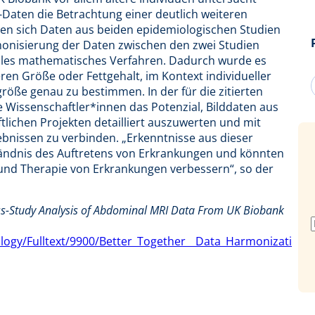
aten die Betrachtung einer deutlich weiteren
sen sich Daten aus beiden epidemiologischen Studien
monisierung der Daten zwischen den zwei Studien
lles mathematisches Verfahren. Dadurch wurde es
ren Größe oder Fettgehalt, im Kontext individueller
röße genau zu bestimmen. In der für die zitierten
e Wissenschaftler*innen das Potenzial, Bilddaten aus
tlichen Projekten detailliert auszuwerten und mit
bnissen zu verbinden. „Erkenntnisse aus dieser
ändnis des Auftretens von Erkrankungen und könnten
k und Therapie von Erkrankungen verbessern“, so der
ss-Study Analysis of Abdominal MRI Data From UK Biobank
iology/Fulltext/9900/Better_Together__Data_Harmonizati