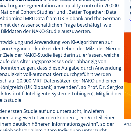
al organ segmentation and quality control in 20,000
 National Cohort Studies“
und
„Better Together: Data
f Abdominal MRI Data from UK Biobank and the German
 mit der wissenschaftlichen Frage beschäftigt, wie
nn, Bilddaten der NAKO-Studie auszuwerten.
 Entwicklung und Anwendung von KI-Algorithmen zur
on Organen – konkret der Leber, der Milz, der Nieren
 Ziele der NAKO-Studie liegt darin zu erfassen, welche
aufe des Alterungsprozesses oder abhängig von
n konnten zeigen, dass diese Aufgabe durch Anwendung
nauigkeit voll-automatisiert durchgeführt werden
eich auf 20.000 MRT-Datensätzen der NAKO und einer
Königreich (UK Biobank) anwenden“, so Prof. Dr. Sergios
-Institut f. Intelligente Systeme Tübingen), Mitglied der
itsstudie.
der ersten Studie auf und untersucht, inwiefern
en ausgewertet werden können. „Der Vorteil einer
inem deutlich höheren Informationsgewinn“, so der
ANZ
 Biobank vor allem ältere Individuen untersucht