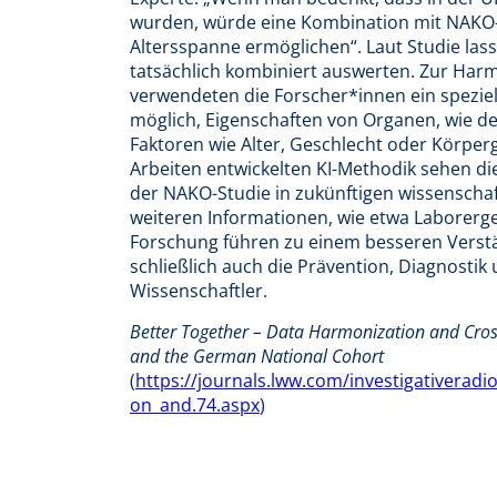
wurden, würde eine Kombination mit NAKO-D
Altersspanne ermöglichen“. Laut Studie las
tatsächlich kombiniert auswerten. Zur Har
verwendeten die Forscher*innen ein spezie
möglich, Eigenschaften von Organen, wie de
Faktoren wie Alter, Geschlecht oder Körperg
Arbeiten entwickelten KI-Methodik sehen di
der NAKO-Studie in zukünftigen wissenschaf
weiteren Informationen, wie etwa Laborerge
Forschung führen zu einem besseren Verst
schließlich auch die Prävention, Diagnosti
Wissenschaftler.
Better Together – Data Harmonization and Cro
and the German National Cohort
(
https://journals.lww.com/investigativerad
on_and.74.aspx
)