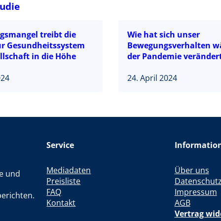
udie
smangel treibt die
Wie hat sich unser
ür Gesundheitssystem
Bewegungsverhalten w
lschaft in die Höhe
der Pandemie veränder
024
24. April 2024
Service
Informatio
Mediadaten
Über uns
le und
Preisliste
Datenschut
FAQ
Impressum
erichten.
Kontakt
AGB
Vertrag wid