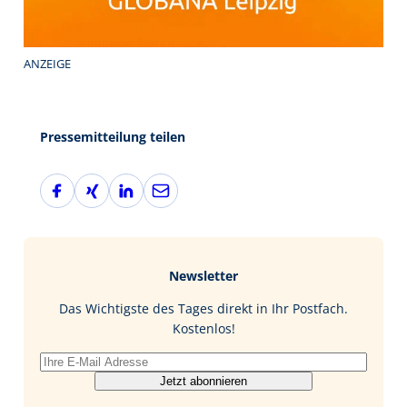
ANZEIGE
Pressemitteilung teilen
F
X
L
E
a
i
i
-
c
n
n
M
e
g
k
a
b
e
i
Newsletter
o
d
l
o
I
Das Wichtigste des Tages direkt in Ihr Postfach.
k
n
Kostenlos!
Jetzt abonnieren