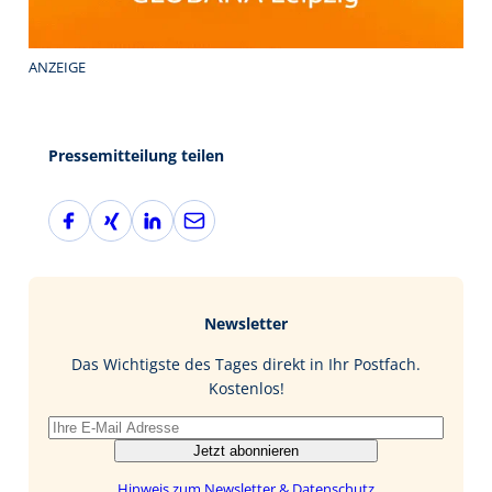
ANZEIGE
Pressemitteilung teilen
F
X
L
E
a
i
i
-
c
n
n
M
e
g
k
a
b
e
i
Newsletter
o
d
l
o
I
Das Wichtigste des Tages direkt in Ihr Postfach.
k
n
Kostenlos!
Jetzt abonnieren
Hinweis zum Newsletter & Datenschutz