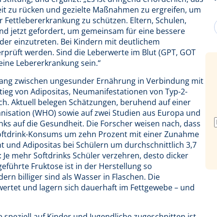
eit zu rücken und gezielte Maßnahmen zu ergreifen, um
r Fettlebererkrankung zu schützen. Eltern, Schulen,
ind jetzt gefordert, um gemeinsam für eine bessere
er einzutreten. Bei Kindern mit deutlichem
rprüft werden. Sind die Leberwerte im Blut (GPT, GOT
 eine Lebererkrankung sein.“
ang zwischen ungesunder Ernährung in Verbindung mit
eg von Adipositas, Neumanifestationen von Typ-2-
. Aktuell belegen Schätzungen, beruhend auf einer
nisation (WHO) sowie auf zwei Studien aus Europa und
nks auf die Gesundheit. Die Forscher weisen nach, dass
 Softdrink-Konsums um zehn Prozent mit einer Zunahme
 und Adipositas bei Schülern um durchschnittlich 3,7
 Je mehr Softdrinks Schüler verzehren, desto dicker
eführte Fruktose ist in der Herstellung so
ern billiger sind als Wasser in Flaschen. Die
wertet und lagern sich dauerhaft im Fettgewebe – und
speziell auf Kinder und Jugendliche zugeschnitten ist,