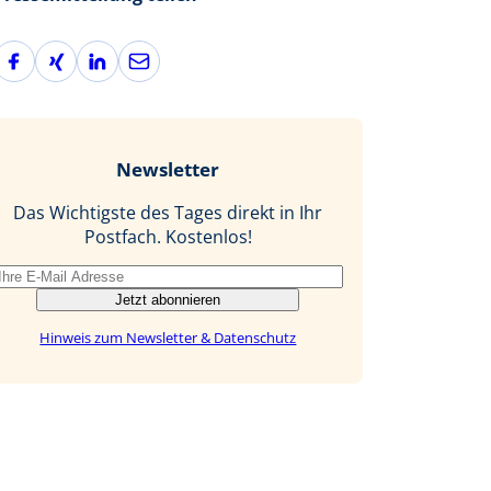
F
X
L
E
a
i
i
-
c
n
n
M
e
g
k
a
b
e
i
Newsletter
o
d
l
o
I
Das Wichtigste des Tages direkt in Ihr
k
n
Postfach. Kostenlos!
Jetzt abonnieren
Hinweis zum Newsletter & Datenschutz