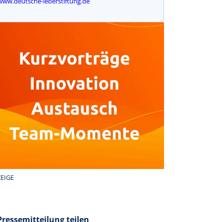
www.deutsche-leberstiftung.de
EIGE
Pressemitteilung teilen