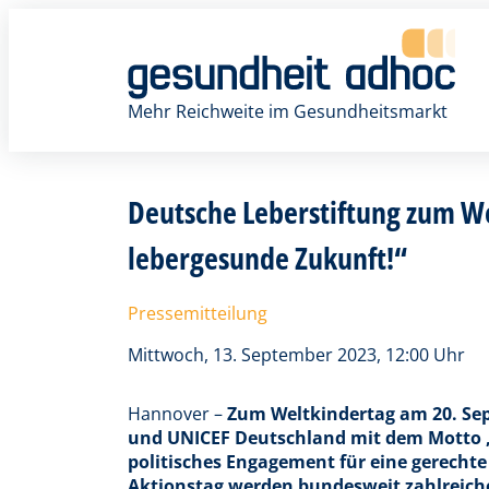
Zum
Inhalt
springen
Mehr Reichweite im Gesundheitsmarkt
Deutsche Leberstiftung zum We
lebergesunde Zukunft!“
Pressemitteilung
Mittwoch, 13. September 2023, 12:00 Uhr
Hannover –
Zum Weltkindertag am 20. Sep
und UNICEF Deutschland mit dem Motto „J
politisches Engagement für eine gerech
Aktionstag werden bundesweit zahlreiche