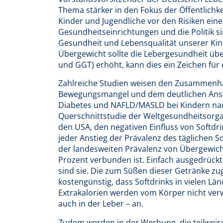
Thema stärker in den Fokus der Öffentlichk
Kinder und Jugendliche vor den Risiken eine
Gesundheitseinrichtungen und die Politik s
Gesundheit und Lebensqualität unserer Kind
Übergewicht sollte die Lebergesundheit übe
und GGT) erhöht, kann dies ein Zeichen für
Zahlreiche Studien weisen den Zusammenh
Bewegungsmangel und dem deutlichen Ansti
Diabetes und NAFLD/MASLD bei Kindern nach
Querschnittstudie der Weltgesundheitsorga
den USA, den negativen Einfluss von Softdri
jeder Anstieg der Prävalenz des täglichen
der landesweiten Prävalenz von Übergewicht
Prozent verbunden ist. Einfach ausgedrückt:
sind sie. Die zum Süßen dieser Getränke zug
kostengünstig, dass Softdrinks in vielen Länd
Extrakalorien werden vom Körper nicht ver
auch in der Leber – an.
Zudem werden in der Werbung, die teilweise 