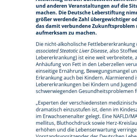
und anderen Veranstaltungen auf die Si
machen. Die Deutsche Leberstiftung nim
größer werdende Zahl übergewichtiger ode
das damit verbundene Zukunftsproblem n
aufmerksam zu machen.
Die nicht-alkoholische Fettlebererkrankun
associated Steatotic Liver Disease
, also Stoffw
Lebererkrankung) ist eine weit verbreitete,
Anhäufung von Fett in den Leberzellen veru
einseitige Ernährung, Bewegungsmangel un
Erkrankung auch bei Kindern. Alarmierend i
Lebererkrankungen bei Kindern und Jugendlic
schwerwiegenden Gesundheitsproblemen f
„Experten der verschiedensten medizinische
dramatisch einzustufen ist, denn im Kindes
im Erwachsenenalter gelegt. Eine NAFLD/MAS
mellitus, Bluthochdruck sowie Herz-Kreisl
erhöhen und die Lebenserwartung verringern
Vorstandsvorsitzender der Deutschen Leberst