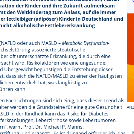
tuation der Kinder und ihre Zukunft aufmerksam
mt den Weltkindertag zum Anlass, auf die immer
r fettleibiger (adipöser) Kinder in Deutschland und
icht-alkoholische Fettlebererkrankung
g (NAFLD oder auch MASLD –
Metabolic Dysfunction-
echselstörung-assoziierte steatotische
 aber oft unterschätzte Erkrankung, die durch eine
rsacht wird. Risikofaktoren wie eine ungesunde,
d Übergewicht begünstigen die Entstehung dieser
st, dass sich die NAFLD/MASLD zu einer der häufigsten
hen entwickelt hat, was langfristig zu
ühren kann.
n Fachrichtungen sind sich einig, dass dieser Trend als
alter werden die Grundsteine für eine gute Gesundheit
ANZ
LD in der Kindheit kann das Risiko für Diabetes
auferkrankungen, Leberzirrhose sowie Lebertumoren
“, warnt Prof. Dr. Michael P. Manns,
iftung, und ergänzt: „Es ist dringend erforderlich, das